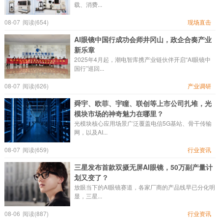
载、消费...
08-07
阅读(654)
现场直击
AI眼镜中国行成功会师井冈山，政企合奏产业
新乐章
2025年4月起，潮电智库携产业链伙伴开启“AI眼镜中
国行”巡回...
08-07
阅读(626)
产业调研
舜宇、欧菲、宇瞳、联创等上市公司扎堆，光
模块市场的神奇魅力在哪里？
光模块核心应用场景广泛覆盖电信5G基站、骨干传输
网，以及AI...
08-07
阅读(659)
行业资讯
三星发布首款双摄无屏AI眼镜，50万副产量计
划又变了？
放眼当下的AI眼镜赛道，各家厂商的产品线早已分化明
显，三星...
08-06
阅读(887)
行业资讯