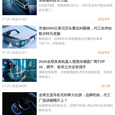
准答案的技术大战
以高阶驾驶、智能座舱为中心，汽车完全有可能从传统
的交通工...
07-24
阅读(5180)
原创专栏
市值6000亿美元巨头重启AI眼镜，代工伙伴由
歌尔转为龙旗
数据显示，2026年Q1智能眼镜出货量同比暴涨
130.1%，但电商渠...
07-23
阅读(5727)
原创专栏
2026全球具身机器人视觉传感器厂商TOP
30，舜宇、欧菲之外还有强手
潮电智库获悉，与智能驾驶技术非常相似的是，当前具
身机器人...
07-23
阅读(4828)
排行榜
全球主流耳机毛利率大比拼：品牌吃肉，代工
厂连汤都喝不上？
纵观整条供应链生态，品牌方凭借心智认同与生态便利
独享高毛...