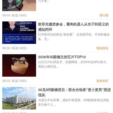
巧手将...
08-04
阅读(1645)
排行榜
欧菲光邀您参会，重构机器人从光子到语义的
感知闭环
打开欧菲光的商业“朋友圈”，在智能手机、手持影像设
备、无...
08-04
阅读(1423)
现场直击
2026年AI眼镜主控芯片TOP10
以往芯片比拼蓝牙、音频降噪，2026年起NPU算力、
离线大模型适...
08-03
阅读(1985)
原创专栏
36克AR眼镜背后：联合光电将“更小更亮”照进
现实
当显示不在笨重，感知不再受限，AR眼镜终将玩具蜕
变为每个人...