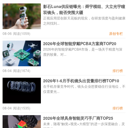
影石Luna供应链曝光：舜宇模组、大立光宇瞳
双镜头，能否突围大疆
正视应用层创新天花板的现实，在研发强度与盈利健康
之间找到...
08-06
阅读(1059)
原创专栏
2026年全球智能穿戴PCBA方案商TOP20
2026年的智能穿戴PCBA市场，是一场关于精度与深
度的较量。对...
08-04
阅读(1674)
排行榜
2026年1-6月手机镜头出货量排行榜TOP10
在手机存量竞争时代，镜头企业想要稳住行业地位，不
仅需要光...
08-04
阅读(1535)
排行榜
2026年全球具身智能灵巧手厂商TOP25
未来，随着“触觉+视觉+大模型”的进一步深度融合，灵