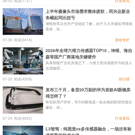
08-03
阅读(1737)
行业资讯
上半年摄像头市场需求整体疲软，同兴达新业
务崛起同比扭亏
潮电智库从光学产业链处了解，由于几大关键应用领域
受挫，目...
07-30
阅读(3414)
原创专栏
2026年全球六维力传感器TOP10，坤维、海伯
森等国产厂商落地关键硬件
具身智能产业化浪潮之下，六维力觉传感器作为机器人
实现物理...
07-25
阅读(4509)
排行榜
发布三个月，备货20万副的华为首款AI眼镜卖
得怎样了？
有实际用户评价，华为AI眼镜是一款合格的阶段性细分
爆款，却...
07-24
阅读(4622)
行业资讯
L3智驾：纯视觉vs多传感器融合，一场没有标