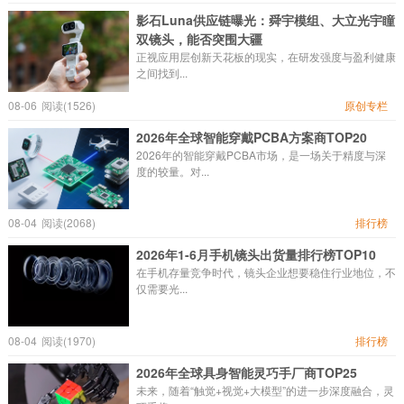
影石Luna供应链曝光：舜宇模组、大立光宇瞳
双镜头，能否突围大疆
正视应用层创新天花板的现实，在研发强度与盈利健康
之间找到...
08-06
阅读(1526)
原创专栏
2026年全球智能穿戴PCBA方案商TOP20
2026年的智能穿戴PCBA市场，是一场关于精度与深
度的较量。对...
08-04
阅读(2068)
排行榜
2026年1-6月手机镜头出货量排行榜TOP10
在手机存量竞争时代，镜头企业想要稳住行业地位，不
仅需要光...
08-04
阅读(1970)
排行榜
2026年全球具身智能灵巧手厂商TOP25
未来，随着“触觉+视觉+大模型”的进一步深度融合，灵