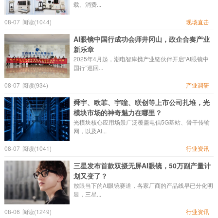
载、消费...
08-07
阅读(1044)
现场直击
AI眼镜中国行成功会师井冈山，政企合奏产业
新乐章
2025年4月起，潮电智库携产业链伙伴开启“AI眼镜中
国行”巡回...
08-07
阅读(934)
产业调研
舜宇、欧菲、宇瞳、联创等上市公司扎堆，光
模块市场的神奇魅力在哪里？
光模块核心应用场景广泛覆盖电信5G基站、骨干传输
网，以及AI...
08-07
阅读(1041)
行业资讯
三星发布首款双摄无屏AI眼镜，50万副产量计
划又变了？
放眼当下的AI眼镜赛道，各家厂商的产品线早已分化明
显，三星...
08-06
阅读(1249)
行业资讯