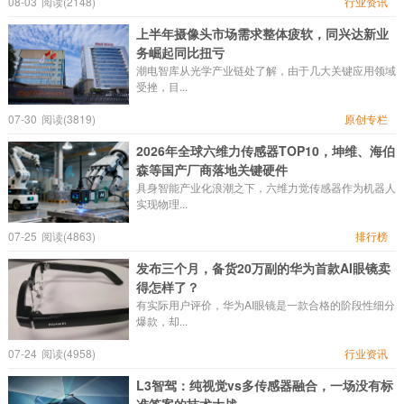
08-03
阅读(2148)
行业资讯
上半年摄像头市场需求整体疲软，同兴达新业
务崛起同比扭亏
潮电智库从光学产业链处了解，由于几大关键应用领域
受挫，目...
07-30
阅读(3819)
原创专栏
2026年全球六维力传感器TOP10，坤维、海伯
森等国产厂商落地关键硬件
具身智能产业化浪潮之下，六维力觉传感器作为机器人
实现物理...
07-25
阅读(4863)
排行榜
发布三个月，备货20万副的华为首款AI眼镜卖
得怎样了？
有实际用户评价，华为AI眼镜是一款合格的阶段性细分
爆款，却...
07-24
阅读(4958)
行业资讯
L3智驾：纯视觉vs多传感器融合，一场没有标