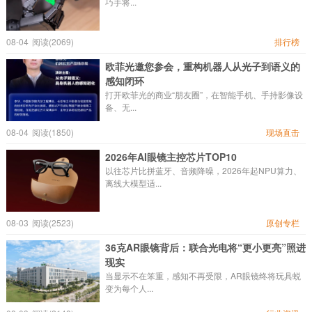
巧手将...
08-04
阅读(2069)
排行榜
欧菲光邀您参会，重构机器人从光子到语义的
感知闭环
打开欧菲光的商业“朋友圈”，在智能手机、手持影像设
备、无...
08-04
阅读(1850)
现场直击
2026年AI眼镜主控芯片TOP10
以往芯片比拼蓝牙、音频降噪，2026年起NPU算力、
离线大模型适...
08-03
阅读(2523)
原创专栏
36克AR眼镜背后：联合光电将“更小更亮”照进
现实
当显示不在笨重，感知不再受限，AR眼镜终将玩具蜕
变为每个人...