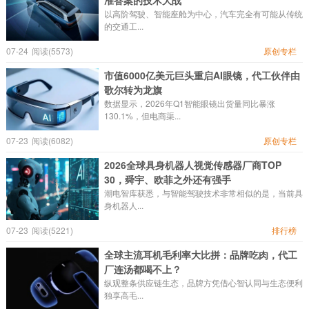
准答案的技术大战
以高阶驾驶、智能座舱为中心，汽车完全有可能从传统
的交通工...
07-24
阅读(5573)
原创专栏
市值6000亿美元巨头重启AI眼镜，代工伙伴由
歌尔转为龙旗
数据显示，2026年Q1智能眼镜出货量同比暴涨
130.1%，但电商渠...
07-23
阅读(6082)
原创专栏
2026全球具身机器人视觉传感器厂商TOP
30，舜宇、欧菲之外还有强手
潮电智库获悉，与智能驾驶技术非常相似的是，当前具
身机器人...
07-23
阅读(5221)
排行榜
全球主流耳机毛利率大比拼：品牌吃肉，代工
厂连汤都喝不上？
纵观整条供应链生态，品牌方凭借心智认同与生态便利
独享高毛...