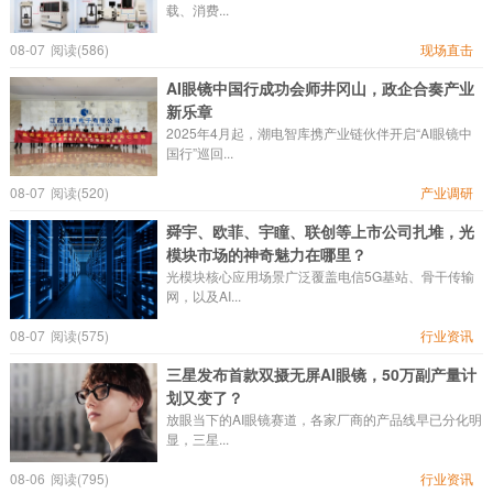
载、消费...
08-07
阅读(586)
现场直击
AI眼镜中国行成功会师井冈山，政企合奏产业
新乐章
2025年4月起，潮电智库携产业链伙伴开启“AI眼镜中
国行”巡回...
08-07
阅读(520)
产业调研
舜宇、欧菲、宇瞳、联创等上市公司扎堆，光
模块市场的神奇魅力在哪里？
光模块核心应用场景广泛覆盖电信5G基站、骨干传输
网，以及AI...
08-07
阅读(575)
行业资讯
三星发布首款双摄无屏AI眼镜，50万副产量计
划又变了？
放眼当下的AI眼镜赛道，各家厂商的产品线早已分化明
显，三星...
08-06
阅读(795)
行业资讯