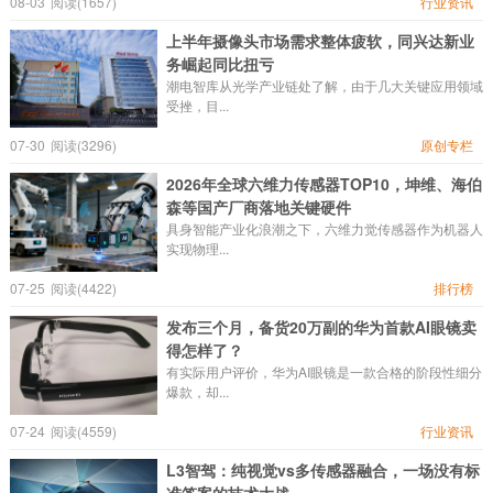
08-03
阅读(1657)
行业资讯
上半年摄像头市场需求整体疲软，同兴达新业
务崛起同比扭亏
潮电智库从光学产业链处了解，由于几大关键应用领域
受挫，目...
07-30
阅读(3296)
原创专栏
2026年全球六维力传感器TOP10，坤维、海伯
森等国产厂商落地关键硬件
具身智能产业化浪潮之下，六维力觉传感器作为机器人
实现物理...
07-25
阅读(4422)
排行榜
发布三个月，备货20万副的华为首款AI眼镜卖
得怎样了？
有实际用户评价，华为AI眼镜是一款合格的阶段性细分
爆款，却...
07-24
阅读(4559)
行业资讯
L3智驾：纯视觉vs多传感器融合，一场没有标