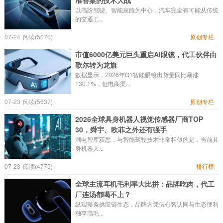
准答案的技术大战
以高阶驾驶、智能座舱为中心，汽车完全有可能从传统
的交通工...
07-24
阅读(5070)
原创专栏
市值6000亿美元巨头重启AI眼镜，代工伙伴由
歌尔转为龙旗
数据显示，2026年Q1智能眼镜出货量同比暴涨
130.1%，但电商渠...
07-23
阅读(5637)
原创专栏
2026全球具身机器人视觉传感器厂商TOP
30，舜宇、欧菲之外还有强手
潮电智库获悉，与智能驾驶技术非常相似的是，当前具
身机器人...
07-23
阅读(4775)
排行榜
全球主流耳机毛利率大比拼：品牌吃肉，代工
厂连汤都喝不上？
纵观整条供应链生态，品牌方凭借心智认同与生态便利
独享高毛...