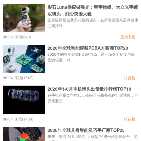
影石Luna供应链曝光：舜宇模组、大立光宇瞳
双镜头，能否突围大疆
正视应用层创新天花板的现实，在研发强度与盈利健康
之间找到...
08-06
阅读(940)
原创专栏
2026年全球智能穿戴PCBA方案商TOP20
2026年的智能穿戴PCBA市场，是一场关于精度与深
度的较量。对...
08-04
阅读(1547)
排行榜
2026年1-6月手机镜头出货量排行榜TOP10
在手机存量竞争时代，镜头企业想要稳住行业地位，不
仅需要光...
08-04
阅读(1450)
排行榜
2026年全球具身智能灵巧手厂商TOP25
未来，随着“触觉+视觉+大模型”的进一步深度融合，灵