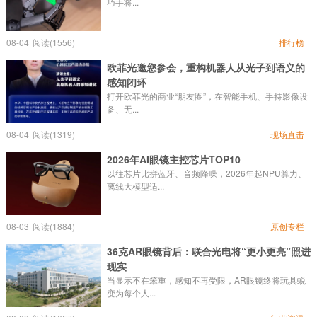
巧手将...
08-04
阅读(1556)
排行榜
欧菲光邀您参会，重构机器人从光子到语义的
感知闭环
打开欧菲光的商业“朋友圈”，在智能手机、手持影像设
备、无...
08-04
阅读(1319)
现场直击
2026年AI眼镜主控芯片TOP10
以往芯片比拼蓝牙、音频降噪，2026年起NPU算力、
离线大模型适...
08-03
阅读(1884)
原创专栏
36克AR眼镜背后：联合光电将“更小更亮”照进
现实
当显示不在笨重，感知不再受限，AR眼镜终将玩具蜕
变为每个人...