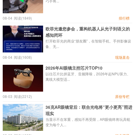
巧手将...
08-04
阅读(1849)
排行榜
欧菲光邀您参会，重构机器人从光子到语义的
感知闭环
打开欧菲光的商业“朋友圈”，在智能手机、手持影像设
备、无...
08-04
阅读(1608)
现场直击
2026年AI眼镜主控芯片TOP10
以往芯片比拼蓝牙、音频降噪，2026年起NPU算力、
离线大模型适...
08-03
阅读(2212)
原创专栏
36克AR眼镜背后：联合光电将“更小更亮”照进
现实
当显示不在笨重，感知不再受限，AR眼镜终将玩具蜕
变为每个人...