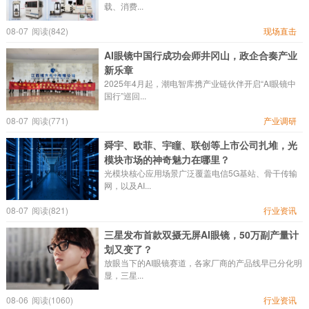
载、消费...
08-07
阅读(842)
现场直击
AI眼镜中国行成功会师井冈山，政企合奏产业
新乐章
2025年4月起，潮电智库携产业链伙伴开启“AI眼镜中
国行”巡回...
08-07
阅读(771)
产业调研
舜宇、欧菲、宇瞳、联创等上市公司扎堆，光
模块市场的神奇魅力在哪里？
光模块核心应用场景广泛覆盖电信5G基站、骨干传输
网，以及AI...
08-07
阅读(821)
行业资讯
三星发布首款双摄无屏AI眼镜，50万副产量计
划又变了？
放眼当下的AI眼镜赛道，各家厂商的产品线早已分化明
显，三星...
08-06
阅读(1060)
行业资讯