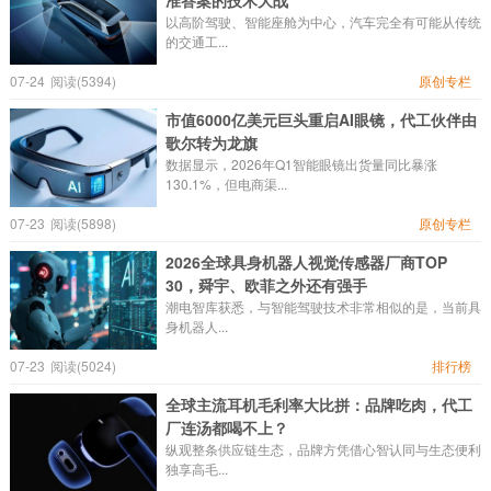
准答案的技术大战
以高阶驾驶、智能座舱为中心，汽车完全有可能从传统
的交通工...
07-24
阅读(5394)
原创专栏
市值6000亿美元巨头重启AI眼镜，代工伙伴由
歌尔转为龙旗
数据显示，2026年Q1智能眼镜出货量同比暴涨
130.1%，但电商渠...
07-23
阅读(5898)
原创专栏
2026全球具身机器人视觉传感器厂商TOP
30，舜宇、欧菲之外还有强手
潮电智库获悉，与智能驾驶技术非常相似的是，当前具
身机器人...
07-23
阅读(5024)
排行榜
全球主流耳机毛利率大比拼：品牌吃肉，代工
厂连汤都喝不上？
纵观整条供应链生态，品牌方凭借心智认同与生态便利
独享高毛...