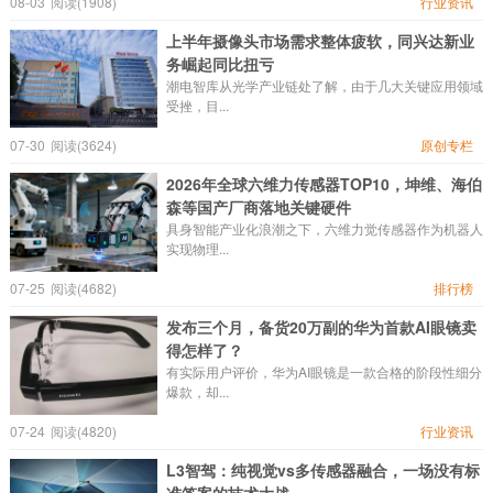
08-03
阅读(1908)
行业资讯
上半年摄像头市场需求整体疲软，同兴达新业
务崛起同比扭亏
潮电智库从光学产业链处了解，由于几大关键应用领域
受挫，目...
07-30
阅读(3624)
原创专栏
2026年全球六维力传感器TOP10，坤维、海伯
森等国产厂商落地关键硬件
具身智能产业化浪潮之下，六维力觉传感器作为机器人
实现物理...
07-25
阅读(4682)
排行榜
发布三个月，备货20万副的华为首款AI眼镜卖
得怎样了？
有实际用户评价，华为AI眼镜是一款合格的阶段性细分
爆款，却...
07-24
阅读(4820)
行业资讯
L3智驾：纯视觉vs多传感器融合，一场没有标