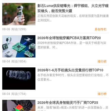
影石Luna供应链曝光：舜宇模组、大立光宇瞳
双镜头，能否突围大疆
正视应用层创新天花板的现实，在研发强度与盈利健康
之间找到...
08-06
阅读(1299)
原创专栏
2026年全球智能穿戴PCBA方案商TOP20
2026年的智能穿戴PCBA市场，是一场关于精度与深
度的较量。对...
08-04
阅读(1854)
排行榜
2026年1-6月手机镜头出货量排行榜TOP10
在手机存量竞争时代，镜头企业想要稳住行业地位，不
仅需要光...
08-04
阅读(1754)
排行榜
2026年全球具身智能灵巧手厂商TOP25
未来，随着“触觉+视觉+大模型”的进一步深度融合，灵