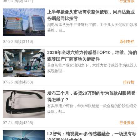
08-03
阅读(1471)
行业资讯
上半年摄像头市场需求整体疲软，同兴达新业
务崛起同比扭亏
潮电智库从光学产业链处了解，由于几大关键应用领域
受挫，目...
07-30
阅读(3116)
原创专栏
2026年全球六维力传感器TOP10，坤维、海伯
森等国产厂商落地关键硬件
具身智能产业化浪潮之下，六维力觉传感器作为机器人
实现物理...
07-25
阅读(4263)
排行榜
发布三个月，备货20万副的华为首款AI眼镜卖
得怎样了？
有实际用户评价，华为AI眼镜是一款合格的阶段性细分
爆款，却...
07-24
阅读(4395)
行业资讯
L3智驾：纯视觉vs多传感器融合，一场没有标