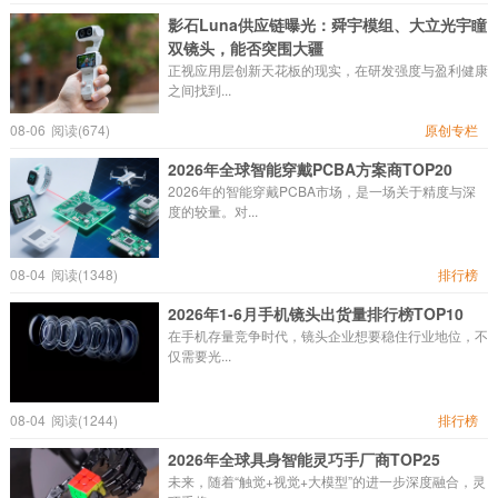
影石Luna供应链曝光：舜宇模组、大立光宇瞳
双镜头，能否突围大疆
正视应用层创新天花板的现实，在研发强度与盈利健康
之间找到...
08-06
阅读(674)
原创专栏
2026年全球智能穿戴PCBA方案商TOP20
2026年的智能穿戴PCBA市场，是一场关于精度与深
度的较量。对...
08-04
阅读(1348)
排行榜
2026年1-6月手机镜头出货量排行榜TOP10
在手机存量竞争时代，镜头企业想要稳住行业地位，不
仅需要光...
08-04
阅读(1244)
排行榜
2026年全球具身智能灵巧手厂商TOP25
未来，随着“触觉+视觉+大模型”的进一步深度融合，灵