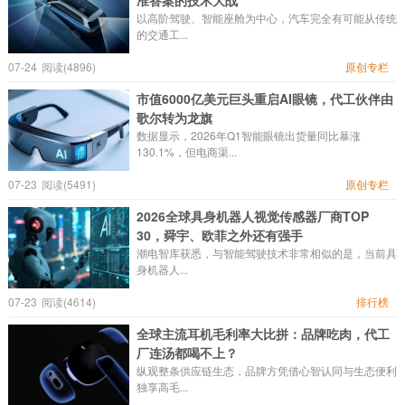
准答案的技术大战
以高阶驾驶、智能座舱为中心，汽车完全有可能从传统
的交通工...
07-24
阅读(4896)
原创专栏
市值6000亿美元巨头重启AI眼镜，代工伙伴由
歌尔转为龙旗
数据显示，2026年Q1智能眼镜出货量同比暴涨
130.1%，但电商渠...
07-23
阅读(5491)
原创专栏
2026全球具身机器人视觉传感器厂商TOP
30，舜宇、欧菲之外还有强手
潮电智库获悉，与智能驾驶技术非常相似的是，当前具
身机器人...
07-23
阅读(4614)
排行榜
全球主流耳机毛利率大比拼：品牌吃肉，代工
厂连汤都喝不上？
纵观整条供应链生态，品牌方凭借心智认同与生态便利
独享高毛...