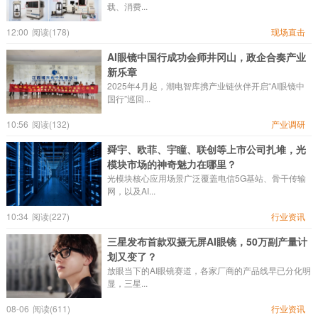
载、消费...
12:00
阅读(178)
现场直击
AI眼镜中国行成功会师井冈山，政企合奏产业
新乐章
2025年4月起，潮电智库携产业链伙伴开启“AI眼镜中
国行”巡回...
10:56
阅读(132)
产业调研
舜宇、欧菲、宇瞳、联创等上市公司扎堆，光
模块市场的神奇魅力在哪里？
光模块核心应用场景广泛覆盖电信5G基站、骨干传输
网，以及AI...
10:34
阅读(227)
行业资讯
三星发布首款双摄无屏AI眼镜，50万副产量计
划又变了？
放眼当下的AI眼镜赛道，各家厂商的产品线早已分化明
显，三星...
08-06
阅读(611)
行业资讯