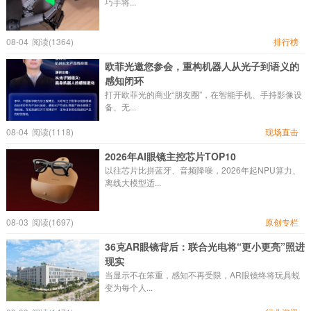
巧手将...
08-04
阅读(1364)
排行榜
欧菲光邀您参会，重构机器人从光子到语义的
感知闭环
打开欧菲光的商业“朋友圈”，在智能手机、手持影像设
备、无...
08-04
阅读(1118)
现场直击
2026年AI眼镜主控芯片TOP10
以往芯片比拼蓝牙、音频降噪，2026年起NPU算力、
离线大模型适...
08-03
阅读(1697)
原创专栏
36克AR眼镜背后：联合光电将“更小更亮”照进
现实
当显示不在笨重，感知不再受限，AR眼镜终将玩具蜕
变为每个人...