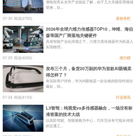
潮电智库从光学产业链处了解，由于几大关键应用领域
受挫，目...
07-30
阅读(2763)
原创专栏
2026年全球六维力传感器TOP10，坤维、海伯
森等国产厂商落地关键硬件
具身智能产业化浪潮之下，六维力觉传感器作为机器人
实现物理...
07-25
阅读(4030)
排行榜
发布三个月，备货20万副的华为首款AI眼镜卖
得怎样了？
有实际用户评价，华为AI眼镜是一款合格的阶段性细分
爆款，却...
07-24
阅读(4103)
行业资讯
L3智驾：纯视觉vs多传感器融合，一场没有标
准答案的技术大战
以高阶驾驶、智能座舱为中心，汽车完全有可能从传统
的交通工...