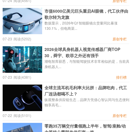
07-24
阅读(4561)
原创专栏
市值6000亿美元巨头重启AI眼镜，代工伙伴由
歌尔转为龙旗
数据显示，2026年Q1智能眼镜出货量同比暴涨
130.1%，但电商渠...
07-23
阅读(5202)
原创专栏
2026全球具身机器人视觉传感器厂商TOP
30，舜宇、欧菲之外还有强手
潮电智库获悉，与智能驾驶技术非常相似的是，当前具
身机器人...
07-23
阅读(4381)
排行榜
全球主流耳机毛利率大比拼：品牌吃肉，代工
厂连汤都喝不上？
纵观整条供应链生态，品牌方凭借心智认同与生态便利
独享高毛...
07-22
阅读(5101)
原创专栏
零跑35万辆交付量领跑上半年，智驾/座舱/动