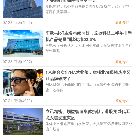
力等核心零部件供应商一览
零跑宣称，核心零部件覆盖整车65%成本，部分车型
零部件共享率...
07-22
阅读(4900)
原创专栏
车载与IoT业务持续向好，丘钛科技上半年非手
机产品销量同比劲增52.3%
潮电智库分析认为，相比同业友商，丘钛科技上半年产
品销量整...
07-22
阅读(4697)
原创专栏
1米柜台卖出1亿营业额，华强北AI眼镜热度又
让品牌破防了
对比华强北小商铺们以不到两百元售价创造的出海奇
迹，这样的...
07-21
阅读(4933)
原创专栏
立讯精密、领益智造集体折戟，港股竟成代工
龙头破发重灾区
集体上市带来严重抽水效应，大批量百亿级新股同期分
流市场存...