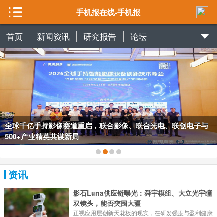
手机报在线-手机报
首页
新闻资讯
研究报告
论坛
全球千亿手持影像赛道重启，联合影像、联合光电、联创电子与
500+产业精英共谋新局
资讯
影石Luna供应链曝光：舜宇模组、大立光宇瞳
双镜头，能否突围大疆
正视应用层创新天花板的现实，在研发强度与盈利健康