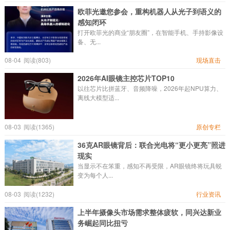
欧菲光邀您参会，重构机器人从光子到语义的
感知闭环
打开欧菲光的商业“朋友圈”，在智能手机、手持影像设
备、无...
08-04
阅读(803)
现场直击
2026年AI眼镜主控芯片TOP10
以往芯片比拼蓝牙、音频降噪，2026年起NPU算力、
离线大模型适...
08-03
阅读(1365)
原创专栏
36克AR眼镜背后：联合光电将“更小更亮”照进
现实
当显示不在笨重，感知不再受限，AR眼镜终将玩具蜕
变为每个人...
08-03
阅读(1232)
行业资讯
上半年摄像头市场需求整体疲软，同兴达新业
务崛起同比扭亏