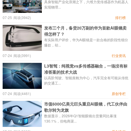
具身智能产业化浪潮之下，六维力觉传感器作为机器人
实现物理...
07-25
阅读(3942)
排行榜
发布三个月，备货20万副的华为首款AI眼镜卖
得怎样了？
有实际用户评价，华为AI眼镜是一款合格的阶段性细分
爆款，却...
07-24
阅读(3991)
行业资讯
L3智驾：纯视觉vs多传感器融合，一场没有标
准答案的技术大战
以高阶驾驶、智能座舱为中心，汽车完全有可能从传统
的交通工...
07-24
阅读(4461)
原创专栏
市值6000亿美元巨头重启AI眼镜，代工伙伴由
歌尔转为龙旗
数据显示，2026年Q1智能眼镜出货量同比暴涨
130.1%，但电商渠...