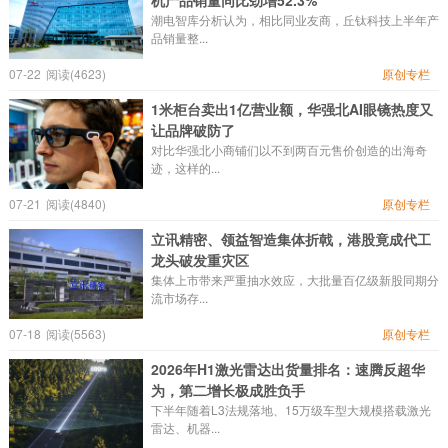
机产品销量同比劲增52.3%
潮电智库分析认为，相比同业友商，丘钛科技上半年产
品销量整...
07-22
阅读(4623)
原创专栏
1米柜台卖出1亿营业额，华强北AI眼镜热度又
让品牌破防了
对比华强北小商铺们以不到两百元售价创造的出海奇
迹，这样的...
07-21
阅读(4840)
原创专栏
立讯精密、领益智造集体折戟，港股竟成代工
龙头破发重灾区
集体上市带来严重抽水效应，大批量百亿级新股同期分
流市场存...
07-18
阅读(5563)
原创专栏
2026年H1激光雷达出货量排名：速腾反超华
为，第二增长极成胜负手
下半年随着L3法规落地、15万级车型大规模搭载激光
雷达、机器...