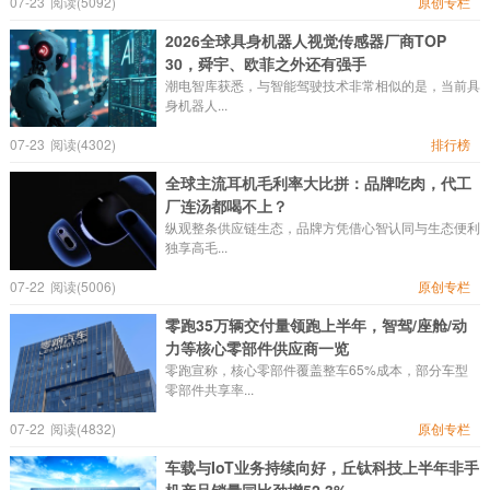
07-23
阅读(5092)
原创专栏
2026全球具身机器人视觉传感器厂商TOP
30，舜宇、欧菲之外还有强手
潮电智库获悉，与智能驾驶技术非常相似的是，当前具
身机器人...
07-23
阅读(4302)
排行榜
全球主流耳机毛利率大比拼：品牌吃肉，代工
厂连汤都喝不上？
纵观整条供应链生态，品牌方凭借心智认同与生态便利
独享高毛...
07-22
阅读(5006)
原创专栏
零跑35万辆交付量领跑上半年，智驾/座舱/动
力等核心零部件供应商一览
零跑宣称，核心零部件覆盖整车65%成本，部分车型
零部件共享率...
07-22
阅读(4832)
原创专栏
车载与IoT业务持续向好，丘钛科技上半年非手