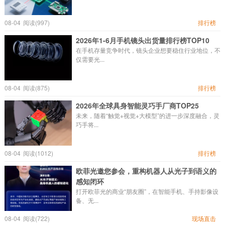
08-04
阅读(997)
排行榜
2026年1-6月手机镜头出货量排行榜TOP10
在手机存量竞争时代，镜头企业想要稳住行业地位，不
仅需要光...
08-04
阅读(875)
排行榜
2026年全球具身智能灵巧手厂商TOP25
未来，随着“触觉+视觉+大模型”的进一步深度融合，灵
巧手将...
08-04
阅读(1012)
排行榜
欧菲光邀您参会，重构机器人从光子到语义的
感知闭环
打开欧菲光的商业“朋友圈”，在智能手机、手持影像设
备、无...
08-04
阅读(722)
现场直击