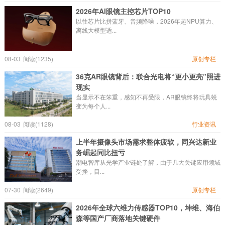
2026年AI眼镜主控芯片TOP10
以往芯片比拼蓝牙、音频降噪，2026年起NPU算力、
离线大模型适...
08-03
阅读(1235)
原创专栏
36克AR眼镜背后：联合光电将“更小更亮”照进
现实
当显示不在笨重，感知不再受限，AR眼镜终将玩具蜕
变为每个人...
08-03
阅读(1128)
行业资讯
上半年摄像头市场需求整体疲软，同兴达新业
务崛起同比扭亏
潮电智库从光学产业链处了解，由于几大关键应用领域
受挫，目...
07-30
阅读(2649)
原创专栏
2026年全球六维力传感器TOP10，坤维、海伯
森等国产厂商落地关键硬件