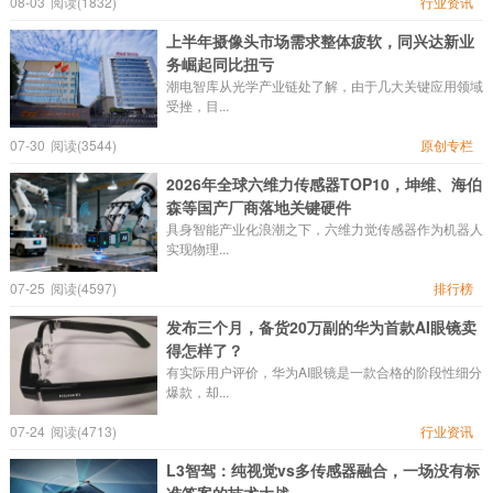
08-03
阅读(1832)
行业资讯
上半年摄像头市场需求整体疲软，同兴达新业
务崛起同比扭亏
潮电智库从光学产业链处了解，由于几大关键应用领域
受挫，目...
07-30
阅读(3544)
原创专栏
2026年全球六维力传感器TOP10，坤维、海伯
森等国产厂商落地关键硬件
具身智能产业化浪潮之下，六维力觉传感器作为机器人
实现物理...
07-25
阅读(4597)
排行榜
发布三个月，备货20万副的华为首款AI眼镜卖
得怎样了？
有实际用户评价，华为AI眼镜是一款合格的阶段性细分
爆款，却...
07-24
阅读(4713)
行业资讯
L3智驾：纯视觉vs多传感器融合，一场没有标