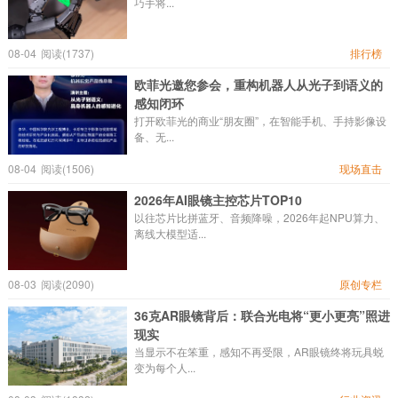
巧手将...
08-04
阅读(1737)
排行榜
欧菲光邀您参会，重构机器人从光子到语义的
感知闭环
打开欧菲光的商业“朋友圈”，在智能手机、手持影像设
备、无...
08-04
阅读(1506)
现场直击
2026年AI眼镜主控芯片TOP10
以往芯片比拼蓝牙、音频降噪，2026年起NPU算力、
离线大模型适...
08-03
阅读(2090)
原创专栏
36克AR眼镜背后：联合光电将“更小更亮”照进
现实
当显示不在笨重，感知不再受限，AR眼镜终将玩具蜕
变为每个人...