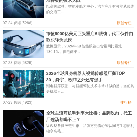
准答案的技术大战
以高阶驾驶、智能座舱为中心，汽车完全有可能从传统
的交通工...
07-24
阅读(5286)
原创专栏
市值6000亿美元巨头重启AI眼镜，代工伙伴由
歌尔转为龙旗
数据显示，2026年Q1智能眼镜出货量同比暴涨
130.1%，但电商渠...
07-23
阅读(5829)
原创专栏
2026全球具身机器人视觉传感器厂商TOP
30，舜宇、欧菲之外还有强手
潮电智库获悉，与智能驾驶技术非常相似的是，当前具
身机器人...
07-23
阅读(4923)
排行榜
全球主流耳机毛利率大比拼：品牌吃肉，代工
厂连汤都喝不上？
纵观整条供应链生态，品牌方凭借心智认同与生态便利
独享高毛...