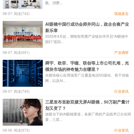
载、消费...
08-07
阅读(742)
现场直击
AI眼镜中国行成功会师井冈山，政企合奏产业
新乐章
2025年4月起，潮电智库携产业链伙伴开启“AI眼镜中
国行”巡回...
08-07
阅读(691)
产业调研
舜宇、欧菲、宇瞳、联创等上市公司扎堆，光
模块市场的神奇魅力在哪里？
光模块核心应用场景广泛覆盖电信5G基站、骨干传输
网，以及AI...
08-07
阅读(740)
行业资讯
三星发布首款双摄无屏AI眼镜，50万副产量计
划又变了？
放眼当下的AI眼镜赛道，各家厂商的产品线早已分化明
显，三星...
08-06
阅读(973)
行业资讯