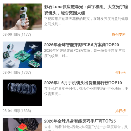
影石Luna供应链曝光：舜宇模组、大立光宇瞳
双镜头，能否突围大疆
正视应用层创新天花板的现实，在研发强度与盈利健康
之间找到...
08-06
阅读(1177)
原创专栏
2026年全球智能穿戴PCBA方案商TOP20
2026年的智能穿戴PCBA市场，是一场关于精度与深
度的较量。对...
08-04
阅读(1767)
排行榜
2026年1-6月手机镜头出货量排行榜TOP10
在手机存量竞争时代，镜头企业想要稳住行业地位，不
仅需要光...
08-04
阅读(1636)
排行榜
2026年全球具身智能灵巧手厂商TOP25
未来，随着“触觉+视觉+大模型”的进一步深度融合，灵