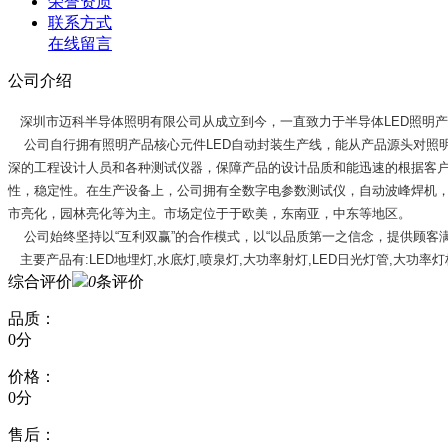
荣誉资质
联系方式
在线留言
公司介绍
深圳市迈科半导体照明有限公司从成立到今，一直致力于半导体LED照明
公司自行拥有照明产品核心元件LED自动封装生产线，能从产品源头对照明
深的工程设计人员和各种测试仪器，保障产品的设计品质和能迅速的根据客户要
性，稳定性。在生产设备上，公司拥有全数字电参数测试仪，自动波峰焊机，
市亮化，园林亮化等为主。市场定位于于欧美，东南亚，中东等地区。
公司始终坚持以“互利双赢”的合作模式，以“以品质第一之信念，提供顾客
主要产品有:LED地埋灯,水底灯,喷泉灯,大功率射灯,LED日光灯管,大功率灯杯,
综合评价
0
条评价
品质：
0分
价格：
0分
售后：