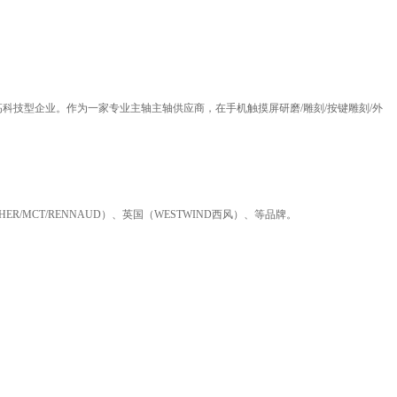
高科技型企业。作为一家专业主轴主轴供应商，在手机触摸屏研磨/雕刻/按键雕刻/外
R/MCT/RENNAUD）、英国（WESTWIND西风）、等品牌。