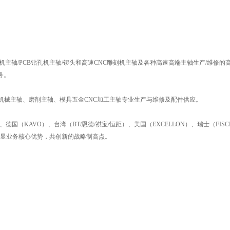
主轴/PCB钻孔机主轴/锣头和高速CNC雕刻机主轴及各种高速高端主轴生产/维修的
务。
机械主轴、磨削主轴、模具五金CNC加工主轴专业生产与维修及配件供应。
KAVO）、台湾（BT/恩德/祺宝/恒距）、美国（EXCELLON）、瑞士（FISCHE
彰显业务核心优势，共创新的战略制高点。