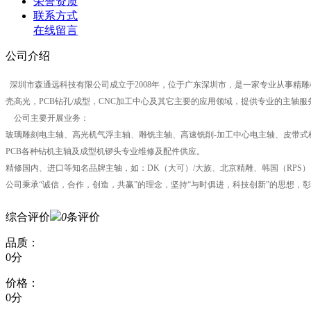
荣誉资质
联系方式
在线留言
公司介绍
深圳市森通远科技有限公司成立于2008年，位于广东深圳市，是一家专业从事精雕机
壳高光，PCB钻孔/成型，CNC加工中心及其它主要的应用领域，提供专业的主轴服
公司主要开展业务：
玻璃雕刻电主轴、高光机气浮主轴、雕铣主轴、高速铣削-加工中心电主轴、皮带式
PCB各种钻机主轴及成型机锣头专业维修及配件供应。
精修国内、进口等知名品牌主轴，如：DK（大可）/大族、北京精雕、韩国（RPS）、德国（
公司秉承“诚信，合作，创造，共赢”的理念，坚持“与时俱进，科技创新”的思想，
综合评价
0
条评价
品质：
0分
价格：
0分