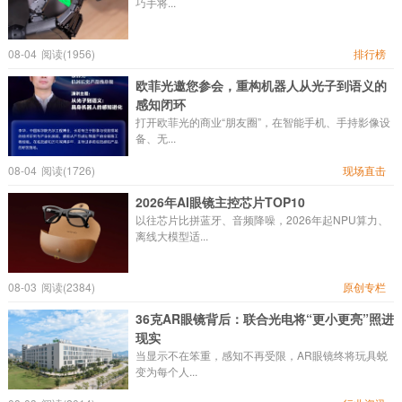
巧手将...
08-04
阅读(1956)
排行榜
欧菲光邀您参会，重构机器人从光子到语义的
感知闭环
打开欧菲光的商业“朋友圈”，在智能手机、手持影像设
备、无...
08-04
阅读(1726)
现场直击
2026年AI眼镜主控芯片TOP10
以往芯片比拼蓝牙、音频降噪，2026年起NPU算力、
离线大模型适...
08-03
阅读(2384)
原创专栏
36克AR眼镜背后：联合光电将“更小更亮”照进
现实
当显示不在笨重，感知不再受限，AR眼镜终将玩具蜕
变为每个人...