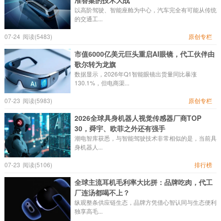
准答案的技术大战
以高阶驾驶、智能座舱为中心，汽车完全有可能从传统
的交通工...
07-24
阅读(5483)
原创专栏
市值6000亿美元巨头重启AI眼镜，代工伙伴由
歌尔转为龙旗
数据显示，2026年Q1智能眼镜出货量同比暴涨
130.1%，但电商渠...
07-23
阅读(5983)
原创专栏
2026全球具身机器人视觉传感器厂商TOP
30，舜宇、欧菲之外还有强手
潮电智库获悉，与智能驾驶技术非常相似的是，当前具
身机器人...
07-23
阅读(5106)
排行榜
全球主流耳机毛利率大比拼：品牌吃肉，代工
厂连汤都喝不上？
纵观整条供应链生态，品牌方凭借心智认同与生态便利
独享高毛...