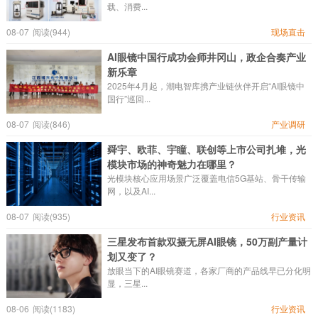
载、消费...
08-07
阅读(944)
现场直击
AI眼镜中国行成功会师井冈山，政企合奏产业
新乐章
2025年4月起，潮电智库携产业链伙伴开启“AI眼镜中
国行”巡回...
08-07
阅读(846)
产业调研
舜宇、欧菲、宇瞳、联创等上市公司扎堆，光
模块市场的神奇魅力在哪里？
光模块核心应用场景广泛覆盖电信5G基站、骨干传输
网，以及AI...
08-07
阅读(935)
行业资讯
三星发布首款双摄无屏AI眼镜，50万副产量计
划又变了？
放眼当下的AI眼镜赛道，各家厂商的产品线早已分化明
显，三星...
08-06
阅读(1183)
行业资讯