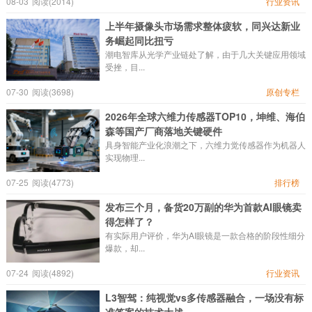
08-03
阅读(2014)
行业资讯
上半年摄像头市场需求整体疲软，同兴达新业
务崛起同比扭亏
潮电智库从光学产业链处了解，由于几大关键应用领域
受挫，目...
07-30
阅读(3698)
原创专栏
2026年全球六维力传感器TOP10，坤维、海伯
森等国产厂商落地关键硬件
具身智能产业化浪潮之下，六维力觉传感器作为机器人
实现物理...
07-25
阅读(4773)
排行榜
发布三个月，备货20万副的华为首款AI眼镜卖
得怎样了？
有实际用户评价，华为AI眼镜是一款合格的阶段性细分
爆款，却...
07-24
阅读(4892)
行业资讯
L3智驾：纯视觉vs多传感器融合，一场没有标