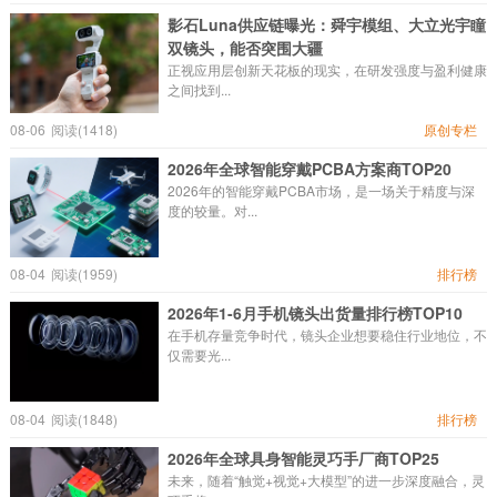
影石Luna供应链曝光：舜宇模组、大立光宇瞳
双镜头，能否突围大疆
正视应用层创新天花板的现实，在研发强度与盈利健康
之间找到...
08-06
阅读(1418)
原创专栏
2026年全球智能穿戴PCBA方案商TOP20
2026年的智能穿戴PCBA市场，是一场关于精度与深
度的较量。对...
08-04
阅读(1959)
排行榜
2026年1-6月手机镜头出货量排行榜TOP10
在手机存量竞争时代，镜头企业想要稳住行业地位，不
仅需要光...
08-04
阅读(1848)
排行榜
2026年全球具身智能灵巧手厂商TOP25
未来，随着“触觉+视觉+大模型”的进一步深度融合，灵