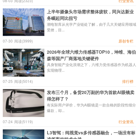
08-03
阅读(2323)
行业资讯
上半年摄像头市场需求整体疲软，同兴达新业
务崛起同比扭亏
潮电智库从光学产业链处了解，由于几大关键应用领域
受挫，目...
07-30
阅读(3999)
原创专栏
2026年全球六维力传感器TOP10，坤维、海伯
森等国产厂商落地关键硬件
具身智能产业化浪潮之下，六维力觉传感器作为机器人
实现物理...
07-25
阅读(5014)
排行榜
发布三个月，备货20万副的华为首款AI眼镜卖
得怎样了？
有实际用户评价，华为AI眼镜是一款合格的阶段性细分
爆款，却...
07-24
阅读(5119)
行业资讯
L3智驾：纯视觉vs多传感器融合，一场没有标