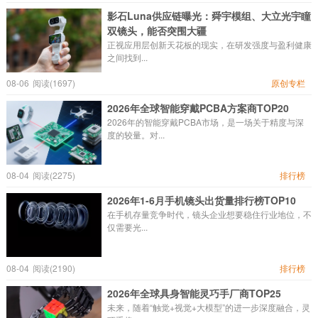
影石Luna供应链曝光：舜宇模组、大立光宇瞳
双镜头，能否突围大疆
正视应用层创新天花板的现实，在研发强度与盈利健康
之间找到...
08-06
阅读(1697)
原创专栏
2026年全球智能穿戴PCBA方案商TOP20
2026年的智能穿戴PCBA市场，是一场关于精度与深
度的较量。对...
08-04
阅读(2275)
排行榜
2026年1-6月手机镜头出货量排行榜TOP10
在手机存量竞争时代，镜头企业想要稳住行业地位，不
仅需要光...
08-04
阅读(2190)
排行榜
2026年全球具身智能灵巧手厂商TOP25
未来，随着“触觉+视觉+大模型”的进一步深度融合，灵