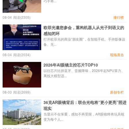
巧手将...
08-04
阅读(2305)
排行榜
欧菲光邀您参会，重构机器人从光子到语义的
感知闭环
打开欧菲光的商业“朋友圈”，在智能手机、手持影像设
备、无...
08-04
阅读(2034)
现场直击
2026年AI眼镜主控芯片TOP10
以往芯片比拼蓝牙、音频降噪，2026年起NPU算力、
离线大模型适...
08-03
阅读(2699)
原创专栏
36克AR眼镜背后：联合光电将“更小更亮”照进
现实
当显示不在笨重，感知不再受限，AR眼镜终将玩具蜕
变为每个人...