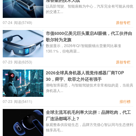
准答案的技术大战
以高阶驾驶、智能座舱为中心，汽车完全有可能从传统
的交通工...
07-24
阅读(5749)
原创专栏
市值6000亿美元巨头重启AI眼镜，代工伙伴由
歌尔转为龙旗
数据显示，2026年Q1智能眼镜出货量同比暴涨
130.1%，但电商渠...
07-23
阅读(6253)
原创专栏
2026全球具身机器人视觉传感器厂商TOP
30，舜宇、欧菲之外还有强手
潮电智库获悉，与智能驾驶技术非常相似的是，当前具
身机器人...
07-23
阅读(5411)
排行榜
全球主流耳机毛利率大比拼：品牌吃肉，代工
厂连汤都喝不上？
纵观整条供应链生态，品牌方凭借心智认同与生态便利
独享高毛...