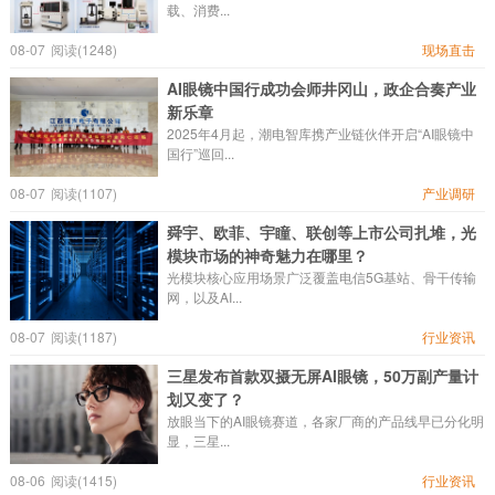
载、消费...
08-07
阅读(1248)
现场直击
AI眼镜中国行成功会师井冈山，政企合奏产业
新乐章
2025年4月起，潮电智库携产业链伙伴开启“AI眼镜中
国行”巡回...
08-07
阅读(1107)
产业调研
舜宇、欧菲、宇瞳、联创等上市公司扎堆，光
模块市场的神奇魅力在哪里？
光模块核心应用场景广泛覆盖电信5G基站、骨干传输
网，以及AI...
08-07
阅读(1187)
行业资讯
三星发布首款双摄无屏AI眼镜，50万副产量计
划又变了？
放眼当下的AI眼镜赛道，各家厂商的产品线早已分化明
显，三星...
08-06
阅读(1415)
行业资讯