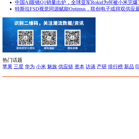
中国AI眼镜Q1销量出炉，全球亚军Rokid为何被小米完
特斯拉FSD视觉同源赋能Optimus，联创电子或得双供应
热门话题
苹果
三星
华为
小米
魅族
供应链
资本
访谈
产研
排行榜
新品