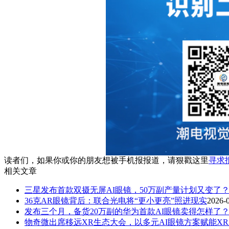
读者们，如果你或你的朋友想被手机报报道，请狠戳这里
寻求
相关文章
三星发布首款双摄无屏AI眼镜，50万副产量计划又变了
36克AR眼镜背后：联合光电将“更小更亮”照进现实
2026-
发布三个月，备货20万副的华为首款AI眼镜卖得怎样了
物奇微出席移远XR生态大会，以多元AI眼镜方案赋能X