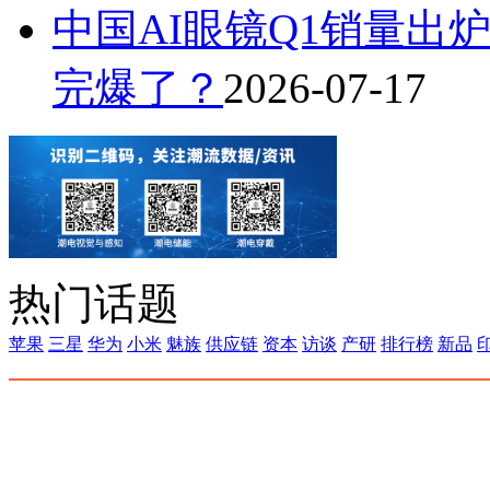
中国AI眼镜Q1销量出炉
完爆了？
2026-07-17
热门话题
苹果
三星
华为
小米
魅族
供应链
资本
访谈
产研
排行榜
新品