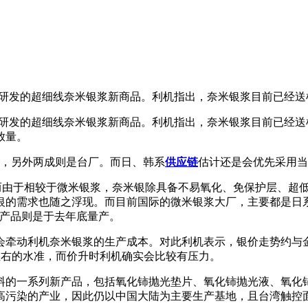
n，并发表自行研发的超细线奈米银浆新商品。利机指出，奈米银浆目前已经
n，并发表自行研发的超细线奈米银浆新商品。利机指出，奈米银浆目前已
放量。
，另外两成则是台厂。而日、韩系
供应链
估计还是会优先采用当
，而由于相较于微米银浆，奈米银除具备不易氧化、免保护层、超
需求也随之浮现。而目前国际的微米银浆大厂，主要都是日系厂商，
浆产品则是于去年底量产。
会牵动利机奈米银浆的生产成本。对此利机表示，银价走势约与金
元左右的水准，而价升时利机确实会比较有压力。
料的一系列新产品，包括氧化铈抛光垫片、氧化铈抛光液、氧化
高污染的产业，因此仍以中国大陆为主要生产基地，且台湾触控