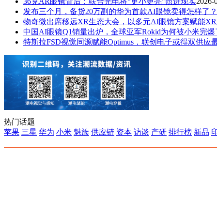
36克AR眼镜背后：联合光电将“更小更亮”照进现实
2026-
发布三个月，备货20万副的华为首款AI眼镜卖得怎样了
物奇微出席移远XR生态大会，以多元AI眼镜方案赋能X
中国AI眼镜Q1销量出炉，全球亚军Rokid为何被小米完
特斯拉FSD视觉同源赋能Optimus，联创电子或得双供应
热门话题
苹果
三星
华为
小米
魅族
供应链
资本
访谈
产研
排行榜
新品