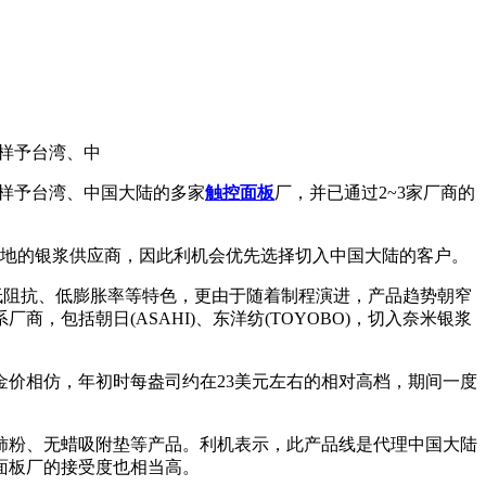
送样予台湾、中
经送样予台湾、中国大陆的多家
触控面板
厂，并已通过2~3家厂商的
地的银浆供应商，因此利机会优先选择切入中国大陆的客户。
低阻抗、低膨胀率等特色，更由于随着制程演进，产品趋势朝窄
包括朝日(ASAHI)、东洋纺(TOYOBO)，切入奈米银浆
价相仿，年初时每盎司约在23美元左右的相对高档，期间一度
铈粉、无蜡吸附垫等产品。利机表示，此产品线是代理中国大陆
面板厂的接受度也相当高。