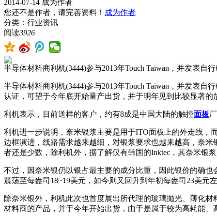
2014-07-14
成为作者
您还不是作者，请完善资料！
成为作者
分类：行业资讯
阅读
3926
半导体材料商利机(3444)参与2013年Touch Taiwa
半导体材料商利机(3444)参与2013年Touch Taiwa
认证，可望于今年底开始量产出货，并于明年见到比较显著的
利机表示，目前送样的客户，约有8成是中国大陆的触控
面板
厂
利机进一步说明，奈米银浆主要是用于ITO面板上的外走线
边框演进，线路需求越来越细，对银浆要求也越来越高，奈米银的
者还是少数，除利机外，据了解仅有韩国的Inktec，其奈米银
不过，因奈米银仍以银占最主要的成分比重，因此银价的确也
震荡至每盎司18~19美元，如今则又回升到年初每盎司23美
除奈米银外，利机此次也首度展出所代理的玻璃抛光、薄化材
材料商的产品，并于今年开始出货，由于是属于较为高耗能、