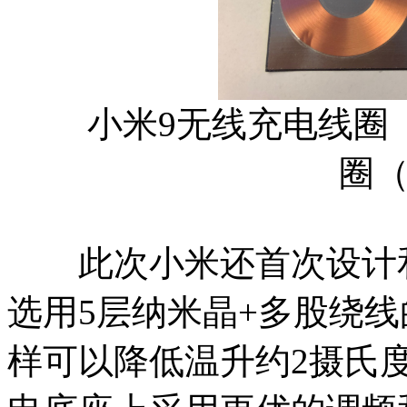
小米9无线充电线圈（
圈
此次小米还首次设计和
选用5层纳米晶+多股绕
样可以降低温升约2摄氏