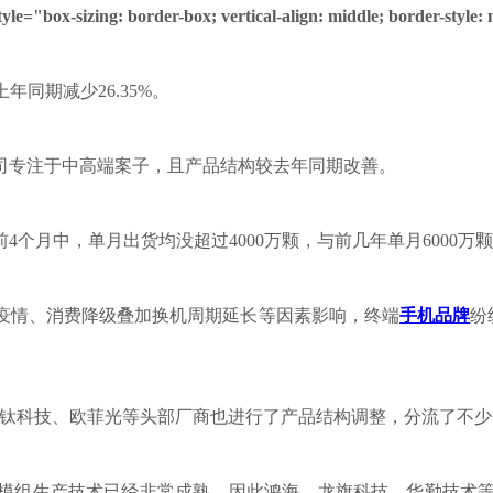
tyle="box-sizing: border-box; vertical-align: middle; border-styl
年同期减少26.35%。
司专注于中高端案子，且产品结构较去年同期改善。
月中，单月出货均没超过4000万颗，与前几年单月6000万颗
新冠疫情、消费降级叠加换机周期延长等因素影响，终端
手机品牌
纷
丘钛科技、欧菲光等头部厂商也进行了产品结构调整，分流了不少
模组生产技术已经非常成熟，因此鸿海、龙旗科技、华勤技术等