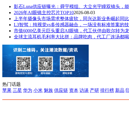
影石Luna供应链曝光：舜宇模组、大立光宇瞳双镜头，
2026年AI眼镜主控芯片TOP10
2026-08-03
上半年摄像头市场需求整体疲软，同兴达新业务崛起同比
L3智驾：纯视觉vs多传感器融合，一场没有标准答案的
市值6000亿美元巨头重启AI眼镜，代工伙伴由歌尔转为
全球主流耳机毛利率大比拼：品牌吃肉，代工厂连汤都喝
热门话题
苹果
三星
华为
小米
魅族
供应链
资本
访谈
产研
排行榜
新品