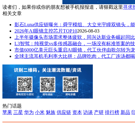
读者们，如果你或你的朋友想被手机报报道，请狠戳这里
寻求
相关文章
影石Luna供应链曝光：舜宇模组、大立光宇瞳双镜头，
2026年AI眼镜主控芯片TOP10
2026-08-03
上半年摄像头市场需求整体疲软，同兴达新业务崛起同比
L3智驾：纯视觉vs多传感器融合，一场没有标准答案的
市值6000亿美元巨头重启AI眼镜，代工伙伴由歌尔转为
全球主流耳机毛利率大比拼：品牌吃肉，代工厂连汤都喝
热门话题
苹果
三星
华为
小米
魅族
供应链
资本
访谈
产研
排行榜
新品