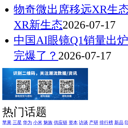
物奇微出席移远XR生
XR新生态
2026-07-17
中国AI眼镜Q1销量出炉
完爆了？
2026-07-17
热门话题
苹果
三星
华为
小米
魅族
供应链
资本
访谈
产研
排行榜
新品