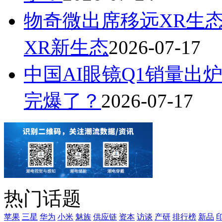
物奇微出席移远XR生
XR新生态
2026-07-17
中国AI眼镜Q1销量出炉
完爆了？
2026-07-17
热门话题
苹果
三星
华为
小米
魅族
供应链
资本
访谈
产研
排行榜
新品