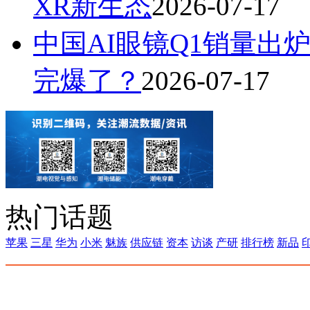
XR新生态
2026-07-17
中国AI眼镜Q1销量出炉
完爆了？
2026-07-17
热门话题
苹果
三星
华为
小米
魅族
供应链
资本
访谈
产研
排行榜
新品