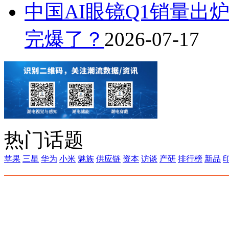
中国AI眼镜Q1销量出炉
完爆了？
2026-07-17
热门话题
苹果
三星
华为
小米
魅族
供应链
资本
访谈
产研
排行榜
新品