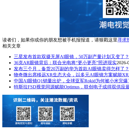
读者们，如果你或你的朋友想被手机报报道，请狠戳这里
寻求
相关文章
三星发布首款双摄无屏AI眼镜，50万副产量计划又变了
36克AR眼镜背后：联合光电将“更小更亮”照进现实
2026-
发布三个月，备货20万副的华为首款AI眼镜卖得怎样了
物奇微出席移远XR生态大会，以多元AI眼镜方案赋能X
中国AI眼镜Q1销量出炉，全球亚军Rokid为何被小米完
特斯拉FSD视觉同源赋能Optimus，联创电子或得双供应