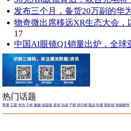
发布三个月，备货20万副的华
物奇微出席移远XR生态大会，
17
中国AI眼镜Q1销量出炉，全球
热门话题
苹果
三星
华为
小米
魅族
供应链
资本
访谈
产研
排行榜
新品
印度
黑科技
智能硬件