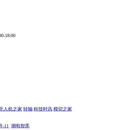
-18:00
无人机之家
转轴
科技时讯
模切之家
号-11
潮电智库