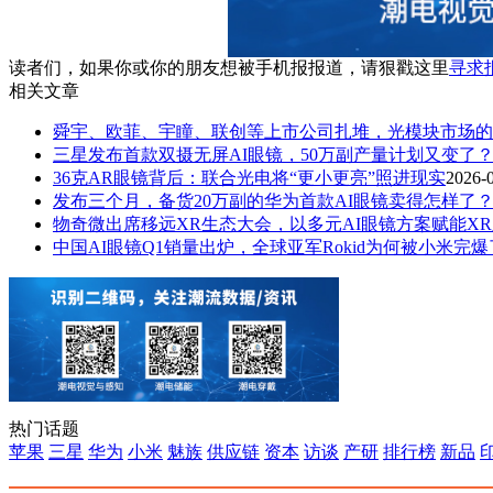
读者们，如果你或你的朋友想被手机报报道，请狠戳这里
寻求
相关文章
舜宇、欧菲、宇瞳、联创等上市公司扎堆，光模块市场的
三星发布首款双摄无屏AI眼镜，50万副产量计划又变了
36克AR眼镜背后：联合光电将“更小更亮”照进现实
2026-
发布三个月，备货20万副的华为首款AI眼镜卖得怎样了
物奇微出席移远XR生态大会，以多元AI眼镜方案赋能X
中国AI眼镜Q1销量出炉，全球亚军Rokid为何被小米完
热门话题
苹果
三星
华为
小米
魅族
供应链
资本
访谈
产研
排行榜
新品