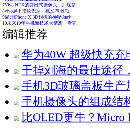
7
Vivo NEX的弹出式摄像头，到底是
8
vivo屏下指纹识别手机发布 这项
9
揭开iPhone X 3D相机的神秘面纱
10
未来10年手机新技术大猜想，看完
编辑推荐
华为40W 超级快充充电
干掉刘海的最佳途径
手机3D玻璃盖板生产
手机摄像头的组成结
比OLED更牛？Micro