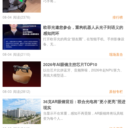
巧手将...
08-04
阅读(2376)
排行榜
欧菲光邀您参会，重构机器人从光子到语义的
感知闭环
打开欧菲光的商业“朋友圈”，在智能手机、手持影像设
备、无...
08-04
阅读(2110)
现场直击
2026年AI眼镜主控芯片TOP10
以往芯片比拼蓝牙、音频降噪，2026年起NPU算力、
离线大模型适...
08-03
阅读(2812)
原创专栏
36克AR眼镜背后：联合光电将“更小更亮”照进
现实
当显示不在笨重，感知不再受限，AR眼镜终将玩具蜕
变为每个人...