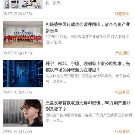
载、消费...
08-07
阅读(1367)
现场直击
AI眼镜中国行成功会师井冈山，政企合奏产业
新乐章
2025年4月起，潮电智库携产业链伙伴开启“AI眼镜中
国行”巡回...
08-07
阅读(1190)
产业调研
舜宇、欧菲、宇瞳、联创等上市公司扎堆，光
模块市场的神奇魅力在哪里？
光模块核心应用场景广泛覆盖电信5G基站、骨干传输
网，以及AI...
08-07
阅读(1274)
行业资讯
三星发布首款双摄无屏AI眼镜，50万副产量计
划又变了？
放眼当下的AI眼镜赛道，各家厂商的产品线早已分化明
显，三星...
08-06
阅读(1502)
行业资讯