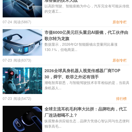
准答案的技术大战
以高阶驾驶、智能座舱为中心，汽车完全有可能从传统
的交通工...
07-24
阅读(5867)
原创专栏
市值6000亿美元巨头重启AI眼镜，代工伙伴由
歌尔转为龙旗
数据显示，2026年Q1智能眼镜出货量同比暴涨
130.1%，但电商渠...
07-23
阅读(6373)
原创专栏
2026全球具身机器人视觉传感器厂商TOP
30，舜宇、欧菲之外还有强手
潮电智库获悉，与智能驾驶技术非常相似的是，当前具
身机器人...
07-23
阅读(5472)
排行榜
全球主流耳机毛利率大比拼：品牌吃肉，代工
厂连汤都喝不上？
纵观整条供应链生态，品牌方凭借心智认同与生态便利
独享高毛...