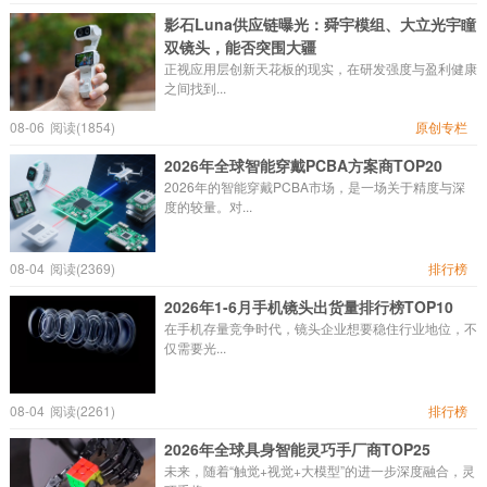
影石Luna供应链曝光：舜宇模组、大立光宇瞳
双镜头，能否突围大疆
正视应用层创新天花板的现实，在研发强度与盈利健康
之间找到...
08-06
阅读(1854)
原创专栏
2026年全球智能穿戴PCBA方案商TOP20
2026年的智能穿戴PCBA市场，是一场关于精度与深
度的较量。对...
08-04
阅读(2369)
排行榜
2026年1-6月手机镜头出货量排行榜TOP10
在手机存量竞争时代，镜头企业想要稳住行业地位，不
仅需要光...
08-04
阅读(2261)
排行榜
2026年全球具身智能灵巧手厂商TOP25
未来，随着“触觉+视觉+大模型”的进一步深度融合，灵