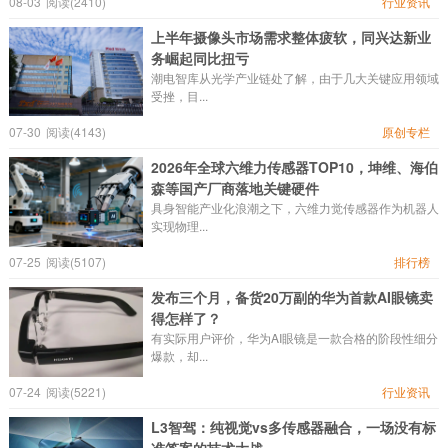
08-03
阅读(2410)
行业资讯
上半年摄像头市场需求整体疲软，同兴达新业
务崛起同比扭亏
潮电智库从光学产业链处了解，由于几大关键应用领域
受挫，目...
07-30
阅读(4143)
原创专栏
2026年全球六维力传感器TOP10，坤维、海伯
森等国产厂商落地关键硬件
具身智能产业化浪潮之下，六维力觉传感器作为机器人
实现物理...
07-25
阅读(5107)
排行榜
发布三个月，备货20万副的华为首款AI眼镜卖
得怎样了？
有实际用户评价，华为AI眼镜是一款合格的阶段性细分
爆款，却...
07-24
阅读(5221)
行业资讯
L3智驾：纯视觉vs多传感器融合，一场没有标