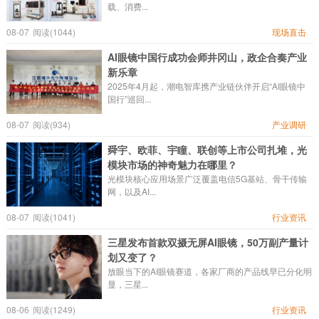
载、消费...
08-07
阅读(1044)
现场直击
AI眼镜中国行成功会师井冈山，政企合奏产业
新乐章
2025年4月起，潮电智库携产业链伙伴开启“AI眼镜中
国行”巡回...
08-07
阅读(934)
产业调研
舜宇、欧菲、宇瞳、联创等上市公司扎堆，光
模块市场的神奇魅力在哪里？
光模块核心应用场景广泛覆盖电信5G基站、骨干传输
网，以及AI...
08-07
阅读(1041)
行业资讯
三星发布首款双摄无屏AI眼镜，50万副产量计
划又变了？
放眼当下的AI眼镜赛道，各家厂商的产品线早已分化明
显，三星...
08-06
阅读(1249)
行业资讯