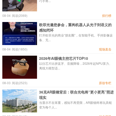
巧手将...
08-04
阅读(2069)
排行榜
欧菲光邀您参会，重构机器人从光子到语义的
感知闭环
打开欧菲光的商业“朋友圈”，在智能手机、手持影像设
备、无...
08-04
阅读(1850)
现场直击
2026年AI眼镜主控芯片TOP10
以往芯片比拼蓝牙、音频降噪，2026年起NPU算力、
离线大模型适...
08-03
阅读(2523)
原创专栏
36克AR眼镜背后：联合光电将“更小更亮”照进
现实
当显示不在笨重，感知不再受限，AR眼镜终将玩具蜕
变为每个人...