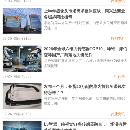
08-03
阅读(2148)
行业资讯
上半年摄像头市场需求整体疲软，同兴达新业
务崛起同比扭亏
潮电智库从光学产业链处了解，由于几大关键应用领域
受挫，目...
07-30
阅读(3819)
原创专栏
2026年全球六维力传感器TOP10，坤维、海伯
森等国产厂商落地关键硬件
具身智能产业化浪潮之下，六维力觉传感器作为机器人
实现物理...
07-25
阅读(4863)
排行榜
发布三个月，备货20万副的华为首款AI眼镜卖
得怎样了？
有实际用户评价，华为AI眼镜是一款合格的阶段性细分
爆款，却...
07-24
阅读(4958)
行业资讯
L3智驾：纯视觉vs多传感器融合，一场没有标