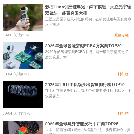
影石Luna供应链曝光：舜宇模组、大立光宇瞳
双镜头，能否突围大疆
正视应用层创新天花板的现实，在研发强度与盈利健康
之间找到...
08-06
阅读(1526)
原创专栏
2026年全球智能穿戴PCBA方案商TOP20
2026年的智能穿戴PCBA市场，是一场关于精度与深
度的较量。对...
08-04
阅读(2068)
排行榜
2026年1-6月手机镜头出货量排行榜TOP10
在手机存量竞争时代，镜头企业想要稳住行业地位，不
仅需要光...
08-04
阅读(1970)
排行榜
2026年全球具身智能灵巧手厂商TOP25
未来，随着“触觉+视觉+大模型”的进一步深度融合，灵