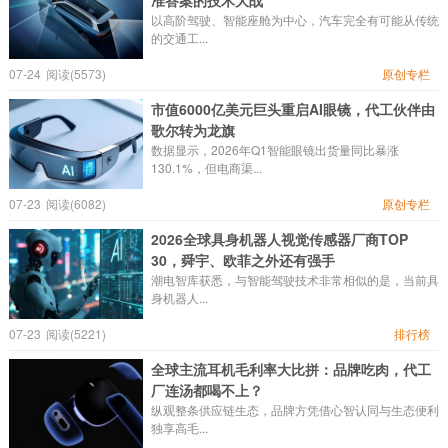
准答案的技术大战
以高阶驾驶、智能座舱为中心，汽车完全有可能从传统
的交通工...
07-24
阅读(5573)
原创专栏
市值6000亿美元巨头重启AI眼镜，代工伙伴由
歌尔转为龙旗
数据显示，2026年Q1智能眼镜出货量同比暴涨
130.1%，但电商渠...
07-23
阅读(6082)
原创专栏
2026全球具身机器人视觉传感器厂商TOP
30，舜宇、欧菲之外还有强手
潮电智库获悉，与智能驾驶技术非常相似的是，当前具
身机器人...
07-23
阅读(5221)
排行榜
全球主流耳机毛利率大比拼：品牌吃肉，代工
厂连汤都喝不上？
纵观整条供应链生态，品牌方凭借心智认同与生态便利
独享高毛...