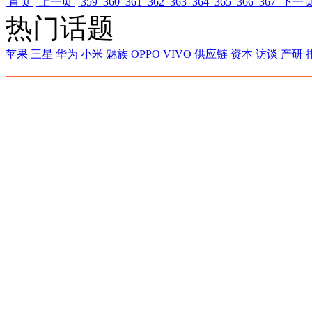
首页
上一页
359
360
361
362
363
364
365
366
367
下一
热门话题
苹果
三星
华为
小米
魅族
OPPO
VIVO
供应链
资本
访谈
产研