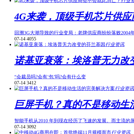
行业
4G来袭，顶级手机芯片供
回溯3G大潮导致的行业变局：老牌供应商纷纷落败200
07-14
4055
行业资讯
诺基亚衰落：埃洛普无力改
“会裁员吗?会有‘包’吗?会有什么变
07-14
3412
行业资讯
巨屏手机？真的不是移动生
智能手机从2010 年到现在经历了飞速的发展。而主流的屏幕尺
07-14
3092
行业资讯