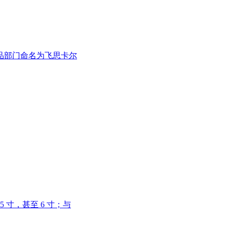
产品部门命名为飞思卡尔
 寸，甚至 6 寸；与