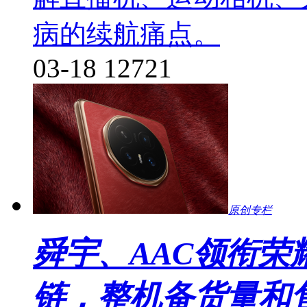
病的续航痛点。
03-18
12721
原创专栏
舜宇、AAC领衔荣耀
链，整机备货量和