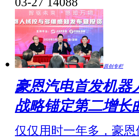
03-27
14088
原创专栏
豪恩汽电首发机器
战略锚定第二增长
仅仅用时一年多，豪恩