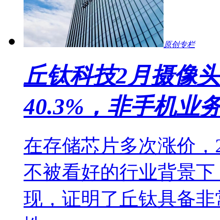
原创专栏
丘钛科技2月摄像
40.3%，非手机业
在存储芯片多次涨价，2
不被看好的行业背景下
现，证明了丘钛具备非