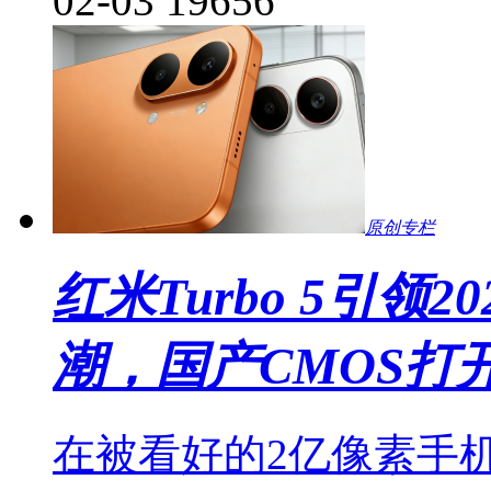
02-03
19656
原创专栏
红米Turbo 5引领
潮，国产CMOS打
在被看好的2亿像素手