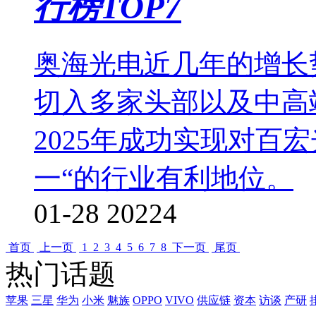
行榜TOP7
奥海光电近几年的增长
切入多家头部以及中高
2025年成功实现对百
一“的行业有利地位。
01-28
20224
首页
上一页
1
2
3
4
5
6
7
8
下一页
尾页
热门话题
苹果
三星
华为
小米
魅族
OPPO
VIVO
供应链
资本
访谈
产研