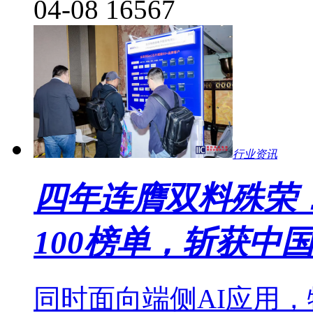
04-08
16567
行业资讯
四年连膺双料殊荣！物奇
100榜单，斩获中国
同时面向端侧AI应用，