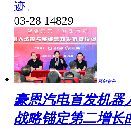
迹。
03-28
14829
原创专栏
豪恩汽电首发机器
战略锚定第二增长