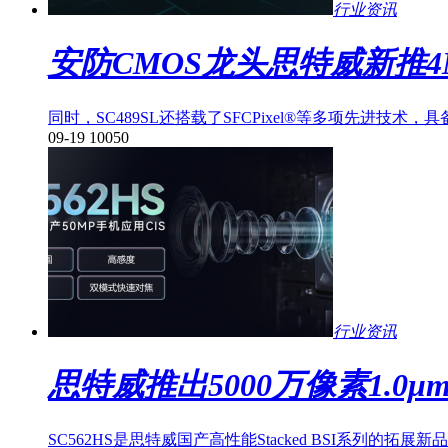
行业资讯
安防CMOS龙头思特威新推
同时，SC489SL还搭载了SFCPixel®等多项先
09-19
10050
行业资讯
思特威推出5000万像素1.0
SC562HS是思特威国产高性能Stacked BSI