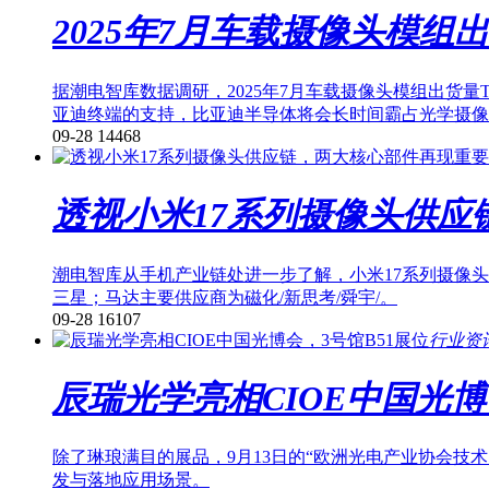
2025年7月车载摄像头模组出
据潮电智库数据调研，2025年7月车载摄像头模组出货量
亚迪终端的支持，比亚迪半导体将会长时间霸占光学摄像
09-28
14468
透视小米17系列摄像头供
潮电智库从手机产业链处进一步了解，小米17系列摄像头模组
三星；马达主要供应商为磁化/新思考/舜宇/。
09-28
16107
行业资
辰瑞光学亮相CIOE中国光博
除了琳琅满目的展品，9月13日的“欧洲光电产业协会
发与落地应用场景。