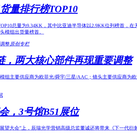
货量排行榜TOP10
TOP10总量为9.34KK，其中比亚迪半导体以2.9KK位列榜
头模组出货量榜首。
原创专栏
应链，两大核心部件再现重要调整
主要供应商为欧菲光/舜宇/三星/AAC；镜头主要供应商为欧菲光
讯
会，3号馆B51展位
技术展望大会”上，辰瑞光学营销高级总监董诚还将带来《下一代