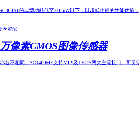
RAW格式下，SC360AT的典型功耗低至310mW以下，以超低功耗
行业资讯
0万像素CMOS图像传感器
不相同。SC1400ME支持MIPI及LVDS两大主流接口，