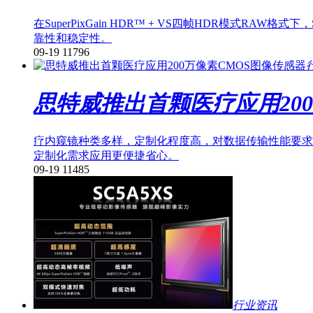
在SuperPixGain HDR™ + VS四帧HDR模式
靠性和稳定性。
09-19
11796
思特威推出首颗医疗应用20
疗内窥镜种类多样，定制化程度高，对数据传输性能要求亦各
定制化需求应用更便捷省心。
09-19
11485
行业资讯