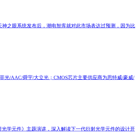
首，在天神之眼系统发布后，潮电智库就对此市场表达过预测，因为比
/AAC/舜宇/大立光；CMOS芯片主要供应商为思特威/豪威/
衍射光学元件》主题演讲，深入解读下一代衍射光学元件的设计开